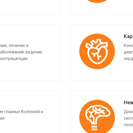
Кар
ие, лечение и
Конс
заболеваний, ведение
диаг
 контрацепции
серд
Нев
ие глазных болезней и
Диаг
ии
сист
посл