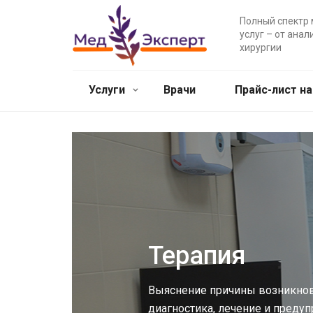
Полный спектр
услуг – от анал
хирургии
Услуги
Врачи
Прайс-лист на
Терапия
Выяснение причины возникнов
диагностика, лечение и преду