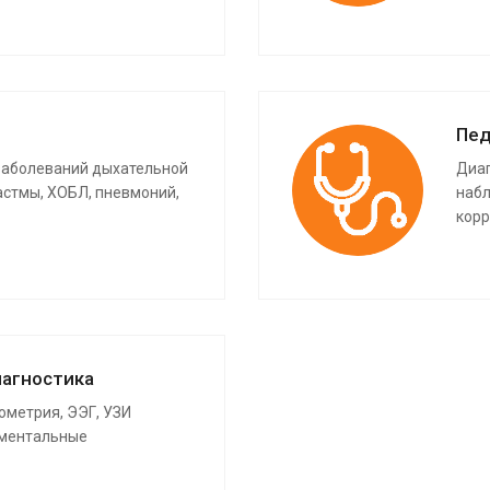
Пед
заболеваний дыхательной
Диаг
астмы, ХОБЛ, пневмоний,
набл
корр
агностика
рометрия, ЭЭГ, УЗИ
ументальные