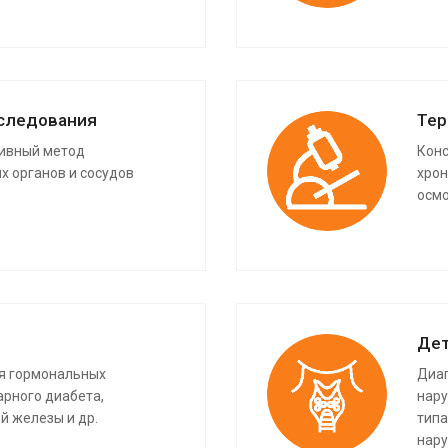
следования
Тер
ивный метод
Конс
х органов и сосудов
хрон
осм
Дет
ия гормональных
Диаг
арного диабета,
нару
й железы и др.
типа
нару