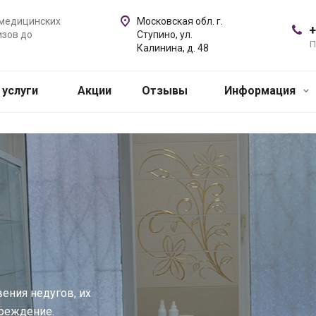
 медицинских
Московская обл. г.
+
изов до
Ступино, ул.
П
Калинина, д. 48
 услуги
Акции
Отзывы
Информация
ения недугов, их
преждение.