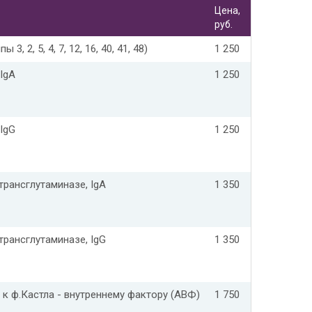
Цена,
руб.
, 2, 5, 4, 7, 12, 16, 40, 41, 48)
1 250
 IgA
1 250
 IgG
1 250
трансглутаминазе, IgA
1 350
трансглутаминазе, IgG
1 350
 к ф.Кастла - внутреннему фактору (АВФ)
1 750