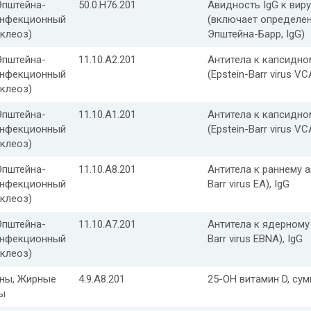
Эпштейна-
50.0.H76.201
Авидность IgG к вирус
инфекционный
(включает определен
клеоз)
Эпштейна-Барр, IgG)
Эпштейна-
11.10.A2.201
Антитела к капсидно
инфекционный
(Epstein-Barr virus VC
клеоз)
Эпштейна-
11.10.A1.201
Антитела к капсидно
инфекционный
(Epstein-Barr virus VC
клеоз)
Эпштейна-
11.10.A8.201
Антитела к раннему а
инфекционный
Barr virus EA), IgG
клеоз)
Эпштейна-
11.10.A7.201
Антитела к ядерному 
инфекционный
Barr virus EBNA), IgG
клеоз)
ны, Жирные
4.9.A8.201
25-OH витамин D, су
ы