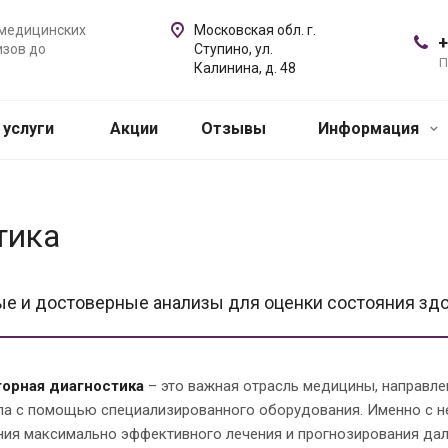
 медицинских
Московская обл. г.
+
изов до
Ступино, ул.
П
Калинина, д. 48
 услуги
Акции
Отзывы
Информация
тика
е и достоверные анализы для оценки состояния здо
орная диагностика
– это важная отрасль медицины, направле
ла с помощью специализированного оборудования. Именно с не
ния максимально эффективного лечения и прогнозирования дал