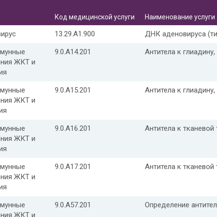
Код медицинской услуги
Наименование услуги
ирус
13.29.A1.900
ДНК аденовируса (типы 3
ммунные
9.0.A14.201
Антитела к глиадину,
ния ЖКТ и
ия
ммунные
9.0.A15.201
Антитела к глиадину,
ния ЖКТ и
ия
ммунные
9.0.A16.201
Антитела к тканевой 
ния ЖКТ и
ия
ммунные
9.0.A17.201
Антитела к тканевой 
ния ЖКТ и
ия
ммунные
9.0.A57.201
Определение антител
ния ЖКТ и