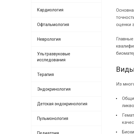
Кардиология
Основна
точност
оценки 
Офтальмология
Главные
Неврология
квалифи
биомате
Ультразвуковые
исследования
Виды
Терапия
Из мног
Эндокринология
Общий
Детская эндокринология
ликво
Гемат
Пульмонология
качес
Биохи
Педиатрия