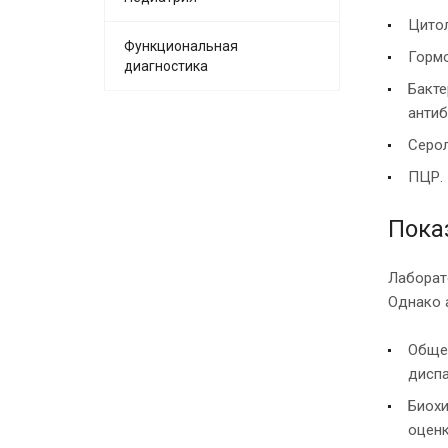
Цитол
Функциональная
Гормо
диагностика
Бакте
антиб
Серол
ПЦР. 
Пока
Лаборат
Однако 
Общек
диспа
Биохи
оценк