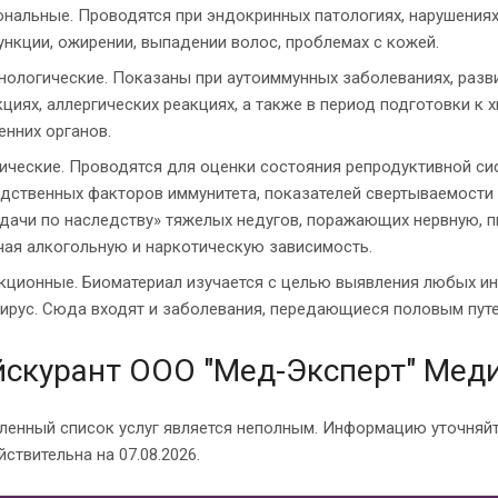
нальные. Проводятся при эндокринных патологиях, нарушениях
нкции, ожирении, выпадении волос, проблемах с кожей.
ологические. Показаны при аутоиммунных заболеваниях, разви
циях, аллергических реакциях, а также в период подготовки к 
енних органов.
ические. Проводятся для оценки состояния репродуктивной си
дственных факторов иммунитета, показателей свертываемости 
дачи по наследству» тяжелых недугов, поражающих нервную, 
ая алкогольную и наркотическую зависимость.
ционные. Биоматериал изучается с целью выявления любых инфе
ирус. Сюда входят и заболевания, передающиеся половым путе
скурант ООО "Мед-Эксперт" Меди
ленный список услуг является неполным. Информацию уточняйт
ствительна на 07.08.2026.