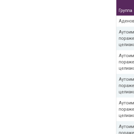
Группа
Аденов
Аутои
пораже
целиак
Аутои
пораже
целиак
Аутои
пораже
целиак
Аутои
пораже
целиак
Аутои
пораже