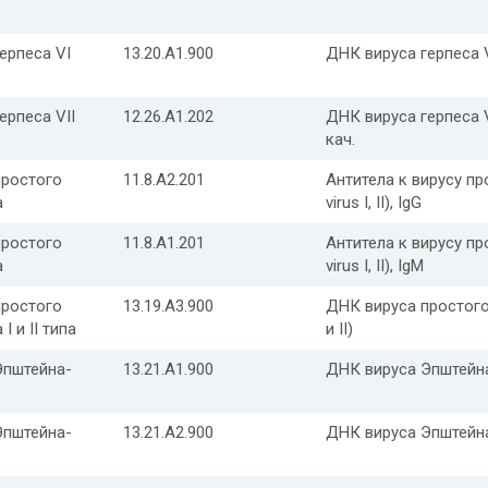
ерпеса VI
13.20.A1.900
ДНК вируса герпеса V
ерпеса VII
12.26.A1.202
ДНК вируса герпеса VI
кач.
простого
11.8.A2.201
Антитела к вирусу про
а
virus I, II), IgG
простого
11.8.A1.201
Антитела к вирусу про
а
virus I, II), IgM
простого
13.19.A3.900
ДНК вируса простого г
I и II типа
и II)
Эпштейна-
13.21.A1.900
ДНК вируса Эпштейна-
Эпштейна-
13.21.A2.900
ДНК вируса Эпштейна-