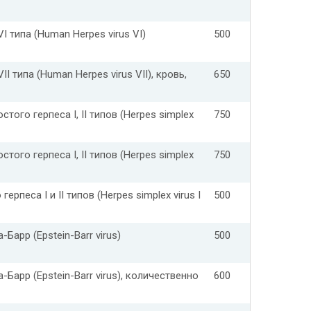
I типа (Human Herpes virus VI)
500
I типа (Human Herpes virus VII), кровь,
650
стого герпеса I, II типов (Herpes simplex
750
стого герпеса I, II типов (Herpes simplex
750
ерпеса I и II типов (Herpes simplex virus I
500
Барр (Epstein-Barr virus)
500
Барр (Epstein-Barr virus), количественно
600