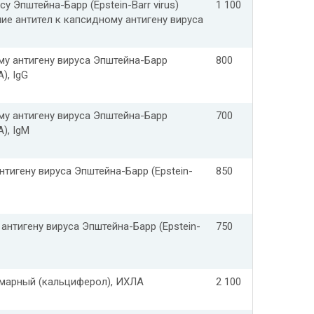
у Эпштейна-Барр (Epstein-Barr virus)
1 100
ие антител к капсидному антигену вируса
му антигену вируса Эпштейна-Барр
800
A), IgG
му антигену вируса Эпштейна-Барр
700
A), IgM
нтигену вируса Эпштейна-Барр (Epstein-
850
антигену вируса Эпштейна-Барр (Epstein-
750
ммарный (кальциферол), ИХЛА
2 100