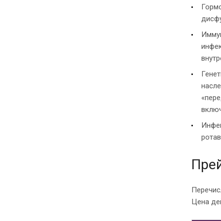
Гормо
дисфу
Иммун
инфек
внутр
Генет
насле
«пере
включ
Инфек
ротав
Прей
Перечис
Цена дей