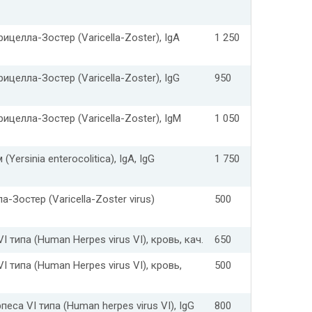
ицелла-Зостер (Varicella-Zoster), IgA
1 250
ицелла-Зостер (Varicella-Zoster), IgG
950
ицелла-Зостер (Varicella-Zoster), IgM
1 050
Yersinia enterocolitica), IgA, IgG
1 750
-Зостер (Varicella-Zoster virus)
500
 типа (Human Herpes virus VI), кровь, кач.
650
 типа (Human Herpes virus VI), кровь,
500
песа VI типа (Human herpes virus VI), IgG
800